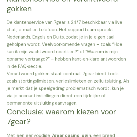
gokken
De klantenservice van 7gear is 24/7 beschikbaar via live
chat, e‑mail en telefoon. Het supportteam spreekt
Nederlands, Engels en Duits, zodat je in je eigen taal
geholpen wordt. Veelvoorkomende vragen – zoals “Hoe
kan ik mijn wachtwoord resetten?” of “Waarom is mijn
opname vertraagd?” – hebben kant‑en‑klare antwoorden
in de FAQ‑sectie.
Verantwoord gokken staat centraal. 7gear biedt tools
zoals stortingslimieten, verlieslimieten en zelfuitsluiting. Als
je merkt dat je speelgedrag problematisch wordt, kun je
via je accountinstellingen direct een tijdelijke of
permanente uitsluiting aanvragen.
Conclusie: waarom kiezen voor
7gear?
Met een eenvoudige
7gear casino login
, een breed