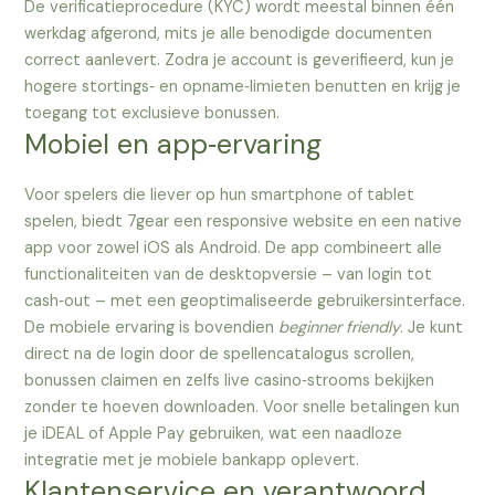
De verificatieprocedure (KYC) wordt meestal binnen één
werkdag afgerond, mits je alle benodigde documenten
correct aanlevert. Zodra je account is geverifieerd, kun je
hogere stortings‑ en opname‑limieten benutten en krijg je
toegang tot exclusieve bonussen.
Mobiel en app‑ervaring
Voor spelers die liever op hun smartphone of tablet
spelen, biedt 7gear een responsive website en een native
app voor zowel iOS als Android. De app combineert alle
functionaliteiten van de desktopversie – van login tot
cash‑out – met een geoptimaliseerde gebruikersinterface.
De mobiele ervaring is bovendien
beginner friendly
. Je kunt
direct na de login door de spellencatalogus scrollen,
bonussen claimen en zelfs live casino‑strooms bekijken
zonder te hoeven downloaden. Voor snelle betalingen kun
je iDEAL of Apple Pay gebruiken, wat een naadloze
integratie met je mobiele bankapp oplevert.
Klantenservice en verantwoord