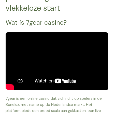
vlekkeloze start
Wat is 7gear casino?
7gear is een online casino dat zich richt op spelers in de
Benelux, met name op de Nederlandse markt. Het
platform biedt een breed scala aan gokkasten, een live