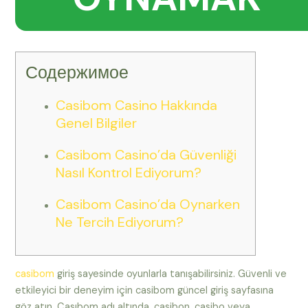
Содержимое
Casibom Casino Hakkında
Genel Bilgiler
Casibom Casino’da Güvenliği
Nasıl Kontrol Ediyorum?
Casibom Casino’da Oynarken
Ne Tercih Ediyorum?
casibom
giriş sayesinde oyunlarla tanışabilirsiniz. Güvenli ve
etkileyici bir deneyim için casibom güncel giriş sayfasına
göz atın. Casıbom adı altında, casibon, casibo veya