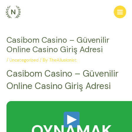
Skip
Post
Main
to
navigation
Menu
content
Casibom Casino – Güvenilir
Online Casino Giriş Adresi
/
Uncategorized
/ By
TheAllusionist
Casibom Casino – Güvenilir
Online Casino Giriş Adresi
OYNAMAK