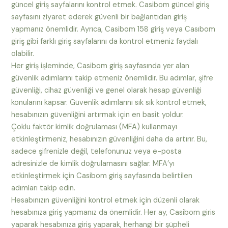
güncel giriş sayfalarını kontrol etmek. Casibom güncel giriş
sayfasını ziyaret ederek güvenli bir bağlantıdan giriş
yapmanız önemlidir. Ayrıca, Casibom 158 giriş veya Casıbom
giriş gibi farklı giriş sayfalarını da kontrol etmeniz faydalı
olabilir.
Her giriş işleminde, Casibom giriş sayfasında yer alan
güvenlik adımlarını takip etmeniz önemlidir. Bu adımlar, şifre
güvenliği, cihaz güvenliği ve genel olarak hesap güvenliği
konularını kapsar. Güvenlik adımlarını sık sık kontrol etmek,
hesabınızın güvenliğini artırmak için en basit yoldur.
Çoklu faktör kimlik doğrulaması (MFA) kullanmayı
etkinleştirmeniz, hesabınızın güvenliğini daha da artırır. Bu,
sadece şifrenizle değil, telefonunuz veya e-posta
adresinizle de kimlik doğrulamasını sağlar. MFA’yı
etkinleştirmek için Casibom giriş sayfasında belirtilen
adımları takip edin.
Hesabınızın güvenliğini kontrol etmek için düzenli olarak
hesabınıza giriş yapmanız da önemlidir. Her ay, Casibom giris
yaparak hesabınıza giriş yaparak, herhangi bir şüpheli