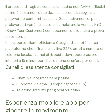
Il processo di registrazione su un casino non AAMS affidabili
online è solitamente rapido: inserisci email, scegli una
password e confermi l’account. Successivamente, per
prelevare, ti verrà richiesto di completare la verifica KYC
(Know Your Customer) con documento d’identità e prova
di residenza.
Un supporto clienti efficiente è segno di serietà: cerca
piattaforme che offrano chat live 24/7, email e numero di
telefono locale. I tempi di risposta dovrebbero essere
inferiori a 15 minuti per chat e meno di un’ora per email.
Canali di assistenza consigliati
Chat live integrata nella pagina
Supporto via email (tempo risposta < 1 h)
Telefono gratuito per giocatori italiani
Esperienza mobile e app per
giocare in movimento