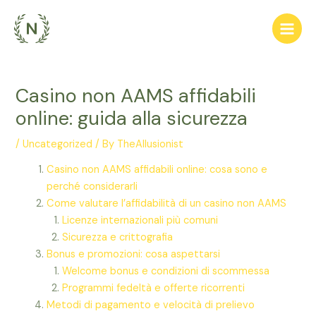
Skip
Post
Main
to
navigation
Menu
content
Casino non AAMS affidabili
online: guida alla sicurezza
/
Uncategorized
/ By
TheAllusionist
Casino non AAMS affidabili online: cosa sono e
perché considerarli
Come valutare l’affidabilità di un casino non AAMS
Licenze internazionali più comuni
Sicurezza e crittografia
Bonus e promozioni: cosa aspettarsi
Welcome bonus e condizioni di scommessa
Programmi fedeltà e offerte ricorrenti
Metodi di pagamento e velocità di prelievo