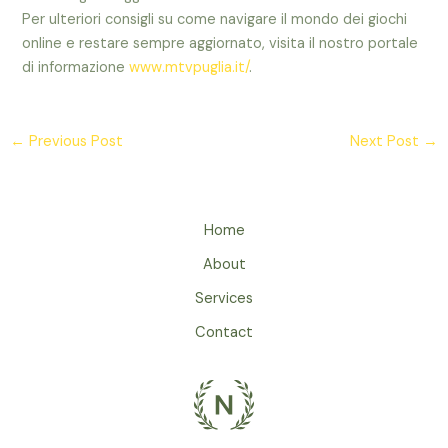
Per ulteriori consigli su come navigare il mondo dei giochi
online e restare sempre aggiornato, visita il nostro portale
di informazione
www.mtvpuglia.it/
.
←
Previous Post
Next Post
→
Home
About
Services
Contact