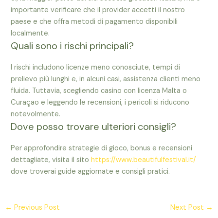
importante verificare che il provider accetti il nostro
paese e che offra metodi di pagamento disponibili
localmente.
Quali sono i rischi principali?
I rischi includono licenze meno conosciute, tempi di
prelievo più lunghi e, in alcuni casi, assistenza clienti meno
fluida. Tuttavia, scegliendo casino con licenza Malta o
Curaçao e leggendo le recensioni, i pericoli si riducono
notevolmente.
Dove posso trovare ulteriori consigli?
Per approfondire strategie di gioco, bonus e recensioni
dettagliate, visita il sito
https://www.beautifulfestival.it/
dove troverai guide aggiornate e consigli pratici.
←
Previous Post
Next Post
→