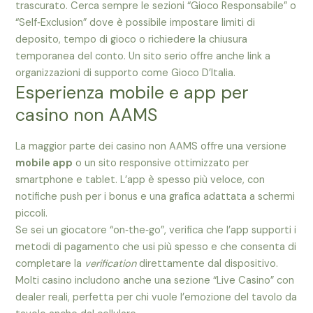
trascurato. Cerca sempre le sezioni “Gioco Responsabile” o
“Self‑Exclusion” dove è possibile impostare limiti di
deposito, tempo di gioco o richiedere la chiusura
temporanea del conto. Un sito serio offre anche link a
organizzazioni di supporto come Gioco D’Italia.
Esperienza mobile e app per
casino non AAMS
La maggior parte dei casino non AAMS offre una versione
mobile app
o un sito responsive ottimizzato per
smartphone e tablet. L’app è spesso più veloce, con
notifiche push per i bonus e una grafica adattata a schermi
piccoli.
Se sei un giocatore “on‑the‑go”, verifica che l’app supporti i
metodi di pagamento che usi più spesso e che consenta di
completare la
verification
direttamente dal dispositivo.
Molti casino includono anche una sezione “Live Casino” con
dealer reali, perfetta per chi vuole l’emozione del tavolo da