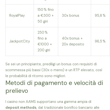
150 % fino
RoyalPlay
a €300 +
30x bonus
95,8 %
50 giri
250 %
fino a
40x bonus +
JackpotCity
96,5 %
€1000 +
20x deposito
200 giri
Se sei un principiante, prediligi un bonus con requisiti di
scommessa più bassi (30x o meno) e un RTP elevato, così
le probabilità di ritorno sono migliori.
Metodi di pagamento e velocità di
prelievo
I casino non AAMS supportano una gamma ampia di
deposit methods
, dal tradizionale bonifico bancario alle