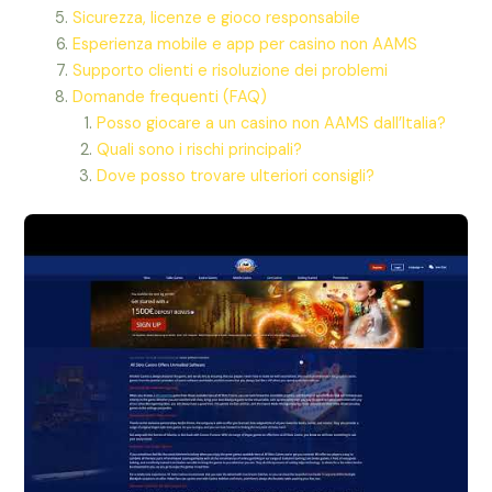
Sicurezza, licenze e gioco responsabile
Esperienza mobile e app per casino non AAMS
Supporto clienti e risoluzione dei problemi
Domande frequenti (FAQ)
Posso giocare a un casino non AAMS dall’Italia?
Quali sono i rischi principali?
Dove posso trovare ulteriori consigli?