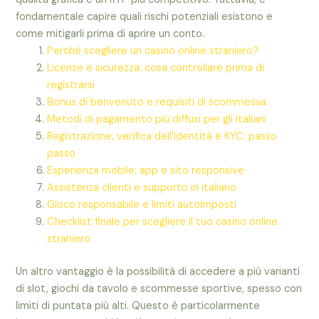
fondamentale capire quali rischi potenziali esistono e
come mitigarli prima di aprire un conto.
Perché scegliere un casino online straniero?
Licenze e sicurezza: cosa controllare prima di
registrarsi
Bonus di benvenuto e requisiti di scommessa
Metodi di pagamento più diffusi per gli italiani
Registrazione, verifica dell’identità e KYC: passo
passo
Esperienza mobile: app e sito responsive
Assistenza clienti e supporto in italiano
Gioco responsabile e limiti autoimposti
Checklist finale per scegliere il tuo casino online
straniero
Un altro vantaggio è la possibilità di accedere a più varianti
di slot, giochi da tavolo e scommesse sportive, spesso con
limiti di puntata più alti. Questo è particolarmente