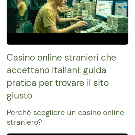
Casino online stranieri che
accettano italiani: guida
pratica per trovare il sito
giusto
Perché scegliere un casino online
straniero?