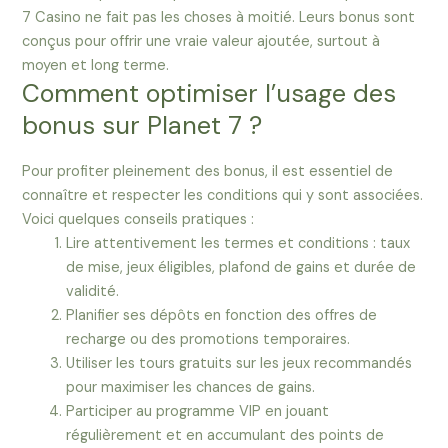
7 Casino ne fait pas les choses à moitié. Leurs bonus sont
conçus pour offrir une vraie valeur ajoutée, surtout à
moyen et long terme.
Comment optimiser l’usage des
bonus sur Planet 7 ?
Pour profiter pleinement des bonus, il est essentiel de
connaître et respecter les conditions qui y sont associées.
Voici quelques conseils pratiques :
Lire attentivement les termes et conditions : taux
de mise, jeux éligibles, plafond de gains et durée de
validité.
Planifier ses dépôts en fonction des offres de
recharge ou des promotions temporaires.
Utiliser les tours gratuits sur les jeux recommandés
pour maximiser les chances de gains.
Participer au programme VIP en jouant
régulièrement et en accumulant des points de