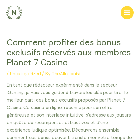
Skip
Post
Main
to
navigation
Menu
content
Comment profiter des bonus
exclusifs réservés aux membres
Planet 7 Casino
/
Uncategorized
/ By
TheAllusionist
En tant que rédacteur expérimenté dans le secteur
iGaming, je vais vous guider à travers les clés pour tirer le
meilleur parti des bonus exclusifs proposés par Planet 7
Casino. Ce casino en ligne, reconnu pour son offre
généreuse et son interface intuitive, s’adresse aux joueurs
en quête de récompenses attractives et d’une
expérience ludique optimisée. Découvrons ensemble
comment ces bonus peuvent transformer votre temps de