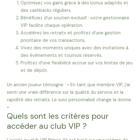
Optimisez vos gains grâce à des bonus adaptés et
des cashbacks réguliers.
Bénéficiez d’un soutien exclusif : votre gestionnaire
VIP facilite chaque opération.
Accélérez les retraits et profitez d’une gestion
prioritaire de vos transactions.
Vivez des moments uniques avec des invitations à
des événements et tournois réservés.
Profitez d’une flexibilité accrue sur vos limites de jeu
et de dépôt.
Un ancien joueur témoigne : « En tant que membre VIP, j’ai
senti une vraie différence sur la qualité du service et la
rapidité des retraits. Le suivi personnalisé change la donne.
»
Quels sont les critères pour
accéder au club VIP ?