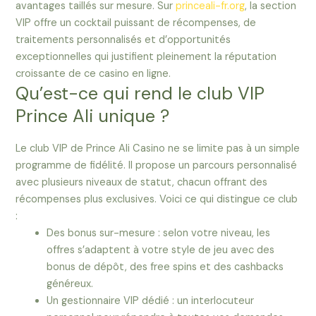
avantages taillés sur mesure. Sur
princeali-fr.org
, la section
VIP offre un cocktail puissant de récompenses, de
traitements personnalisés et d’opportunités
exceptionnelles qui justifient pleinement la réputation
croissante de ce casino en ligne.
Qu’est-ce qui rend le club VIP
Prince Ali unique ?
Le club VIP de Prince Ali Casino ne se limite pas à un simple
programme de fidélité. Il propose un parcours personnalisé
avec plusieurs niveaux de statut, chacun offrant des
récompenses plus exclusives. Voici ce qui distingue ce club
:
Des bonus sur-mesure : selon votre niveau, les
offres s’adaptent à votre style de jeu avec des
bonus de dépôt, des free spins et des cashbacks
généreux.
Un gestionnaire VIP dédié : un interlocuteur