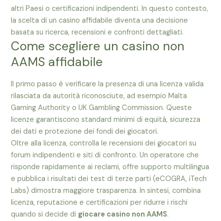
altri Paesi o certificazioni indipendenti. In questo contesto,
la scelta di un casino affidabile diventa una decisione
basata su ricerca, recensioni e confronti dettagliati.
Come scegliere un casino non
AAMS affidabile
Il primo passo è verificare la presenza di una licenza valida
rilasciata da autorità riconosciute, ad esempio Malta
Gaming Authority o UK Gambling Commission. Queste
licenze garantiscono standard minimi di equità, sicurezza
dei dati e protezione dei fondi dei giocatori.
Oltre alla licenza, controlla le recensioni dei giocatori su
forum indipendenti e siti di confronto. Un operatore che
risponde rapidamente ai reclami, offre supporto multilingua
e pubblica i risultati dei test di terze parti (eCOGRA, iTech
Labs) dimostra maggiore trasparenza. In sintesi, combina
licenza, reputazione e certificazioni per ridurre i rischi
quando si decide di
giocare casino non AAMS
.