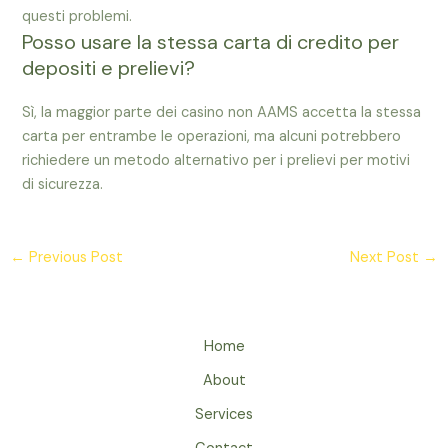
questi problemi.
Posso usare la stessa carta di credito per
depositi e prelievi?
Sì, la maggior parte dei casino non AAMS accetta la stessa
carta per entrambe le operazioni, ma alcuni potrebbero
richiedere un metodo alternativo per i prelievi per motivi
di sicurezza.
←
Previous Post
Next Post
→
Home
About
Services