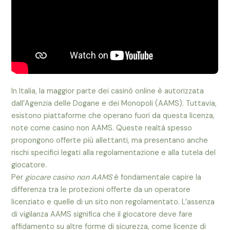
In Italia, la maggior parte dei casinò online è autorizzata
dall’Agenzia delle Dogane e dei Monopoli (AAMS). Tuttavia,
esistono piattaforme che operano fuori da questa licenza,
note come casino non AAMS. Queste realtà spesso
propongono offerte più allettanti, ma presentano anche
rischi specifici legati alla regolamentazione e alla tutela del
giocatore.
Per
giocare casino non AAMS
è fondamentale capire la
differenza tra le protezioni offerte da un operatore
licenziato e quelle di un sito non regolamentato. L’assenza
di vigilanza AAMS significa che il giocatore deve fare
affidamento su altre forme di sicurezza, come licenze di