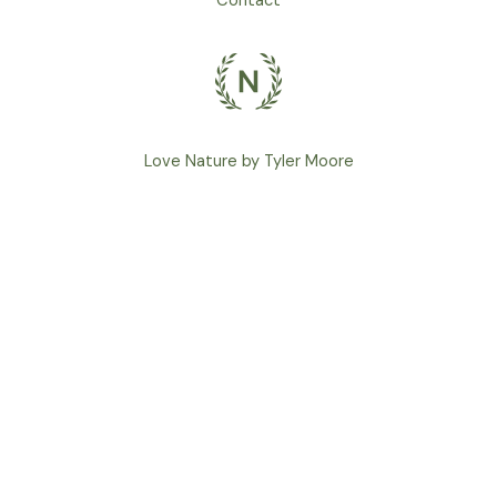
Contact
Love Nature by Tyler Moore