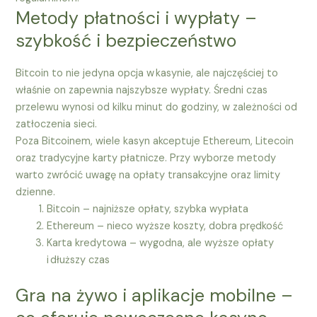
Metody płatności i wypłaty –
szybkość i bezpieczeństwo
Bitcoin to nie jedyna opcja w kasynie, ale najczęściej to
właśnie on zapewnia najszybsze wypłaty. Średni czas
przelewu wynosi od kilku minut do godziny, w zależności od
zatłoczenia sieci.
Poza Bitcoinem, wiele kasyn akceptuje Ethereum, Litecoin
oraz tradycyjne karty płatnicze. Przy wyborze metody
warto zwrócić uwagę na opłaty transakcyjne oraz limity
dzienne.
Bitcoin – najniższe opłaty, szybka wypłata
Ethereum – nieco wyższe koszty, dobra prędkość
Karta kredytowa – wygodna, ale wyższe opłaty
i dłuższy czas
Gra na żywo i aplikacje mobilne –