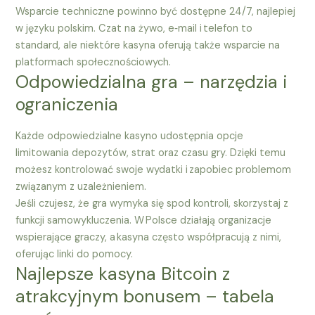
Wsparcie techniczne powinno być dostępne 24/7, najlepiej
w języku polskim. Czat na żywo, e‑mail i telefon to
standard, ale niektóre kasyna oferują także wsparcie na
platformach społecznościowych.
Odpowiedzialna gra – narzędzia i
ograniczenia
Każde odpowiedzialne kasyno udostępnia opcje
limitowania depozytów, strat oraz czasu gry. Dzięki temu
możesz kontrolować swoje wydatki i zapobiec problemom
związanym z uzależnieniem.
Jeśli czujesz, że gra wymyka się spod kontroli, skorzystaj z
funkcji samowykluczenia. W Polsce działają organizacje
wspierające graczy, a kasyna często współpracują z nimi,
oferując linki do pomocy.
Najlepsze kasyna Bitcoin z
atrakcyjnym bonusem – tabela