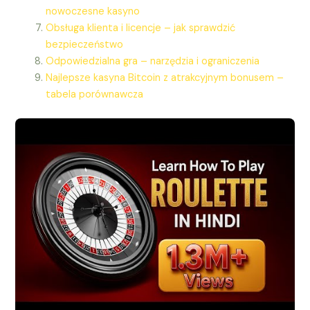
nowoczesne kasyno
Obsługa klienta i licencje – jak sprawdzić
bezpieczeństwo
Odpowiedzialna gra – narzędzia i ograniczenia
Najlepsze kasyna Bitcoin z atrakcyjnym bonusem –
tabela porównawcza