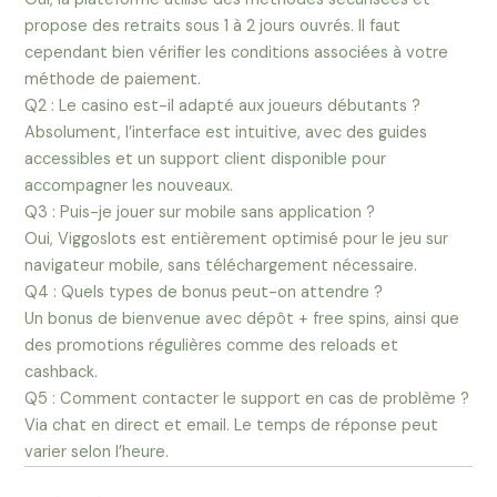
propose des retraits sous 1 à 2 jours ouvrés. Il faut
cependant bien vérifier les conditions associées à votre
méthode de paiement.
Q2 : Le casino est-il adapté aux joueurs débutants ?
Absolument, l’interface est intuitive, avec des guides
accessibles et un support client disponible pour
accompagner les nouveaux.
Q3 : Puis-je jouer sur mobile sans application ?
Oui, Viggoslots est entièrement optimisé pour le jeu sur
navigateur mobile, sans téléchargement nécessaire.
Q4 : Quels types de bonus peut-on attendre ?
Un bonus de bienvenue avec dépôt + free spins, ainsi que
des promotions régulières comme des reloads et
cashback.
Q5 : Comment contacter le support en cas de problème ?
Via chat en direct et email. Le temps de réponse peut
varier selon l’heure.