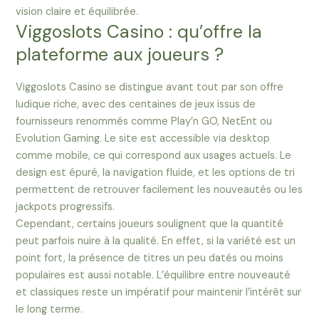
vision claire et équilibrée.
Viggoslots Casino : qu’offre la
plateforme aux joueurs ?
Viggoslots Casino se distingue avant tout par son offre
ludique riche, avec des centaines de jeux issus de
fournisseurs renommés comme Play’n GO, NetEnt ou
Evolution Gaming. Le site est accessible via desktop
comme mobile, ce qui correspond aux usages actuels. Le
design est épuré, la navigation fluide, et les options de tri
permettent de retrouver facilement les nouveautés ou les
jackpots progressifs.
Cependant, certains joueurs soulignent que la quantité
peut parfois nuire à la qualité. En effet, si la variété est un
point fort, la présence de titres un peu datés ou moins
populaires est aussi notable. L’équilibre entre nouveauté
et classiques reste un impératif pour maintenir l’intérêt sur
le long terme.