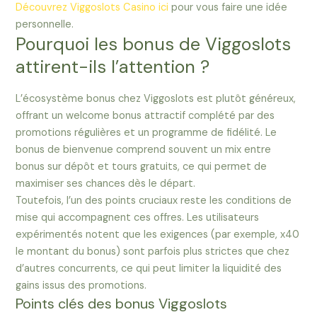
Découvrez Viggoslots Casino ici
pour vous faire une idée
personnelle.
Pourquoi les bonus de Viggoslots
attirent-ils l’attention ?
L’écosystème bonus chez Viggoslots est plutôt généreux,
offrant un welcome bonus attractif complété par des
promotions régulières et un programme de fidélité. Le
bonus de bienvenue comprend souvent un mix entre
bonus sur dépôt et tours gratuits, ce qui permet de
maximiser ses chances dès le départ.
Toutefois, l’un des points cruciaux reste les conditions de
mise qui accompagnent ces offres. Les utilisateurs
expérimentés notent que les exigences (par exemple, x40
le montant du bonus) sont parfois plus strictes que chez
d’autres concurrents, ce qui peut limiter la liquidité des
gains issus des promotions.
Points clés des bonus Viggoslots