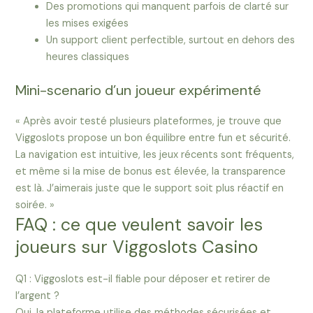
Des promotions qui manquent parfois de clarté sur
les mises exigées
Un support client perfectible, surtout en dehors des
heures classiques
Mini-scenario d’un joueur expérimenté
« Après avoir testé plusieurs plateformes, je trouve que
Viggoslots propose un bon équilibre entre fun et sécurité.
La navigation est intuitive, les jeux récents sont fréquents,
et même si la mise de bonus est élevée, la transparence
est là. J’aimerais juste que le support soit plus réactif en
soirée. »
FAQ : ce que veulent savoir les
joueurs sur Viggoslots Casino
Q1 : Viggoslots est-il fiable pour déposer et retirer de
l’argent ?
Oui, la plateforme utilise des méthodes sécurisées et