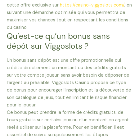
cette offre exclusive sur
https://casino-viggoslots.com/
, en
suivant une démarche optimisée qui vous permettra de
maximiser vos chances tout en respectant les conditions
du casino.
Qu’est-ce qu’un bonus sans
dépôt sur Viggoslots ?
Un bonus sans dépôt est une offre promotionnelle qui
crédite directement un montant ou des crédits gratuits
sur votre compte joueur, sans avoir besoin de déposer de
l’argent au préalable. Viggoslots Casino propose ce type
de bonus pour encourager l’inscription et la découverte de
son catalogue de jeux, tout en limitant le risque financier
pour le joueur.
Ce bonus peut prendre la forme de crédits gratuits, de
tours gratuits sur certains jeux ou d’un montant en argent
réel à utiliser sur la plateforme. Pour en bénéficier, il est
essentiel de suivre scrupuleusement les étapes