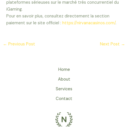
plateformes sérieuses sur le marché très concurrentiel du
iGaming.
Pour en savoir plus, consultez directement la section
paiement sur le site officiel :
https://nirvanacasinos.com/
.
←
Previous Post
Next Post
→
Home
About
Services
Contact