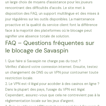
un large choix de moyens d’assistance pour les joueurs
rencontrant des difficultés d’accès. Le site met à
disposition des FAQ, un support multilingue et des mises à
jour régulières sur les outils disponibles. La maintenance
proactive et la qualité du service client font la différence
face à la majorité des plateformes où le blocage peut
signifier une absence totale de solution.
FAQ – Questions fréquentes sur
le blocage de Savaspin
1. Que faire si Savaspin ne charge pas du tout ?
Vérifiez d’abord votre connexion internet. Ensuite, testez
un changement de DNS ou un VPN pour contourner toute
restriction locale.
2. Le VPN est-il légal pour accéder à des casinos en ligne ?
Dans la plupart des pays, l’usage du VPN est légal.
Cependant, assurez-vous que cela ne contrevient pas à la
réglementation locale sur les jeux d’argent.