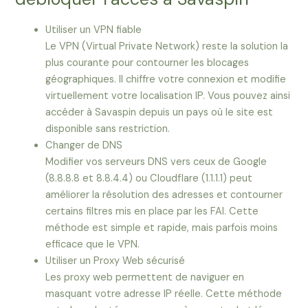
Utiliser un VPN fiable
Le VPN (Virtual Private Network) reste la solution la
plus courante pour contourner les blocages
géographiques. Il chiffre votre connexion et modifie
virtuellement votre localisation IP. Vous pouvez ainsi
accéder à Savaspin depuis un pays où le site est
disponible sans restriction.
Changer de DNS
Modifier vos serveurs DNS vers ceux de Google
(8.8.8.8 et 8.8.4.4) ou Cloudflare (1.1.1.1) peut
améliorer la résolution des adresses et contourner
certains filtres mis en place par les FAI. Cette
méthode est simple et rapide, mais parfois moins
efficace que le VPN.
Utiliser un Proxy Web sécurisé
Les proxy web permettent de naviguer en
masquant votre adresse IP réelle. Cette méthode