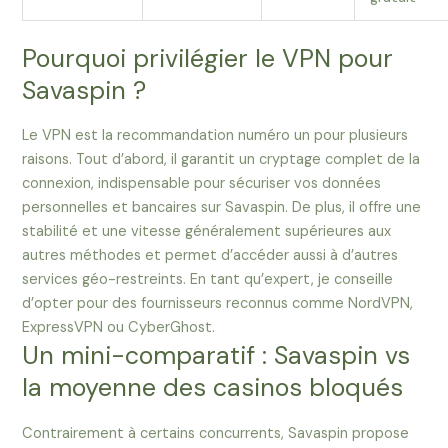
Pourquoi privilégier le VPN pour
Savaspin ?
Le VPN est la recommandation numéro un pour plusieurs
raisons. Tout d’abord, il garantit un cryptage complet de la
connexion, indispensable pour sécuriser vos données
personnelles et bancaires sur Savaspin. De plus, il offre une
stabilité et une vitesse généralement supérieures aux
autres méthodes et permet d’accéder aussi à d’autres
services géo-restreints. En tant qu’expert, je conseille
d’opter pour des fournisseurs reconnus comme NordVPN,
ExpressVPN ou CyberGhost.
Un mini-comparatif : Savaspin vs
la moyenne des casinos bloqués
Contrairement à certains concurrents, Savaspin propose