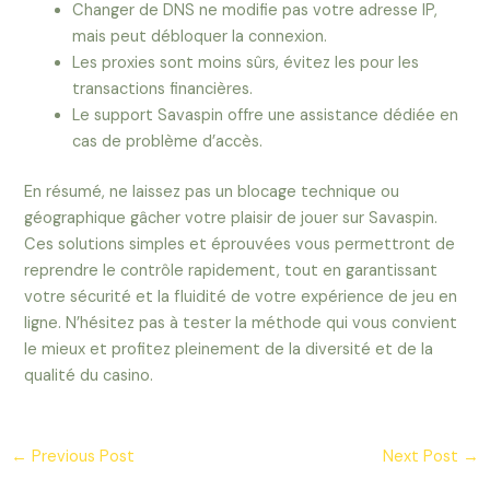
Changer de DNS ne modifie pas votre adresse IP,
mais peut débloquer la connexion.
Les proxies sont moins sûrs, évitez les pour les
transactions financières.
Le support Savaspin offre une assistance dédiée en
cas de problème d’accès.
En résumé, ne laissez pas un blocage technique ou
géographique gâcher votre plaisir de jouer sur Savaspin.
Ces solutions simples et éprouvées vous permettront de
reprendre le contrôle rapidement, tout en garantissant
votre sécurité et la fluidité de votre expérience de jeu en
ligne. N’hésitez pas à tester la méthode qui vous convient
le mieux et profitez pleinement de la diversité et de la
qualité du casino.
←
Previous Post
Next Post
→