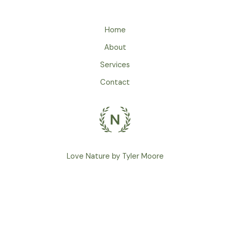
Home
About
Services
Contact
Love Nature by Tyler Moore