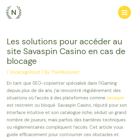
Skip
Post
Main
to
navigation
Menu
content
Les solutions pour accéder au
site Savaspin Casino en cas de
blocage
/
Uncategorized
/ By
TheAllusionist
En tant que SEO-copiwriter spécialisé dans l’iGaming
depuis plus de dix ans, j’ai rencontré régulièrement des
situations où l’accès à des plateformes comme
savaspin
est restreint ou bloqué. Savaspin Casino, réputé pour son
interface intuitive et son catalogue riche, séduit un grand
nombre de joueurs, mais parfois des barrières techniques
ou réglementaires compliquent l’accès. Cet article vous
guide efficacement pour contourner ces obstacles et