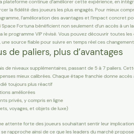
plateforme continue d’améliorer cette expérience, en intégra
forcer la fidélité des joueurs les plus engagés. Pour mieux compr
ogramme, l’amélioration des avantages et l’impact concret pou
ui Space Fortuna bénéficient non seulement d’un accès à un la
le programme VIP révisé. Vous pouvez découvrir toutes les o
, une source fiable pour suivre en temps réel ces changement
us de paliers, plus d’avantages
s de niveaux supplémentaires, passant de 5 à 7 paliers. Cett
mpenses mieux calibrées. Chaque étape franchie donne accès à
ié toujours plus réactif
tions améliorées
ts privés, y compris en ligne
s, voyages, et objets de luxe)
e attente forte des joueurs souhaitant sentir leur implicati
a se rapproche ainsi de ce que les leaders du marché proposen