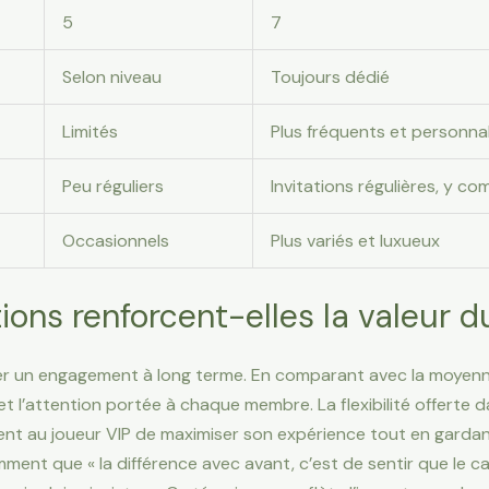
5
7
Selon niveau
Toujours dédié
Limités
Plus fréquents et personna
Peu réguliers
Invitations régulières, y com
Occasionnels
Plus variés et luxueux
ions renforcent-elles la valeur
éer un engagement à long terme. En comparant avec la moyen
 l’attention portée à chaque membre. La flexibilité offerte da
nt au joueur VIP de maximiser son expérience tout en gardant
ment que « la différence avec avant, c’est de sentir que le c