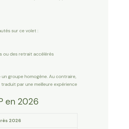
utés sur ce volet :
s ou des retrait accélérés
e un groupe homogène. Au contraire,
e traduit par une meilleure expérience
P en 2026
rès 2026