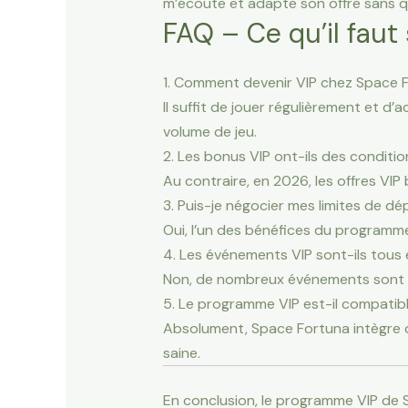
m’écoute et adapte son offre sans qu
FAQ – Ce qu’il faut
1. Comment devenir VIP chez Space 
Il suffit de jouer régulièrement et d
volume de jeu.
2. Les bonus VIP ont-ils des conditio
Au contraire, en 2026, les offres VIP
3. Puis-je négocier mes limites de dé
Oui, l’un des bénéfices du programme
4. Les événements VIP sont-ils tous 
Non, de nombreux événements sont dés
5. Le programme VIP est-il compatibl
Absolument, Space Fortuna intègre 
saine.
En conclusion, le programme VIP de 