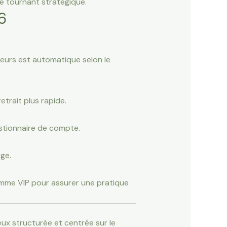
ce tournant stratégique.
6
rieurs est automatique selon le
etrait plus rapide.
estionnaire de compte.
ge.
mme VIP pour assurer une pratique
ux structurée et centrée sur le