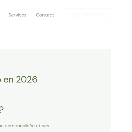
Services
Contact
202-555-0188
o en 2026
?
e personnalisée et ses