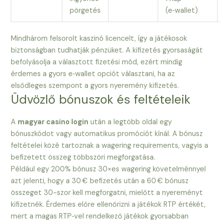
pörgetés
(e‑wallet)
Mindhárom felsorolt kaszinó licencelt, így a játékosok
biztonságban tudhatják pénzüket. A kifizetés gyorsaságát
befolyásolja a választott fizetési mód, ezért mindig
érdemes a gyors e‑wallet opciót választani, ha az
elsődleges szempont a gyors nyeremény kifizetés.
Üdvözlő bónuszok és feltételeik
A
magyar casino login
után a legtöbb oldal egy
bónuszkódot vagy automatikus promóciót kínál. A bónusz
feltételei közé tartoznak a wagering requirements, vagyis a
befizetett összeg többszöri megforgatása.
Például egy 200% bónusz 30×es wagering követelménnyel
azt jelenti, hogy a 30 € befizetés után a 60 € bónusz
összeget 30-szor kell megforgatni, mielőtt a nyereményt
kifizetnék. Érdemes előre ellenőrizni a játékok RTP értékét,
mert a magas RTP‑vel rendelkező játékok gyorsabban