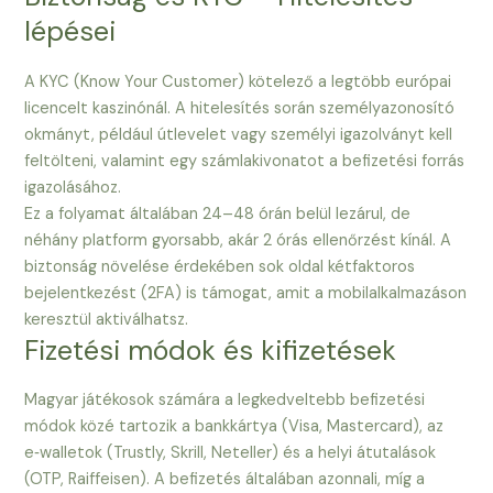
lépései
A KYC (Know Your Customer) kötelező a legtöbb európai
licencelt kaszinónál. A hitelesítés során személyazonosító
okmányt, például útlevelet vagy személyi igazolványt kell
feltölteni, valamint egy számlakivonatot a befizetési forrás
igazolásához.
Ez a folyamat általában 24–48 órán belül lezárul, de
néhány platform gyorsabb, akár 2 órás ellenőrzést kínál. A
biztonság növelése érdekében sok oldal kétfaktoros
bejelentkezést (2FA) is támogat, amit a mobilalkalmazáson
keresztül aktiválhatsz.
Fizetési módok és kifizetések
Magyar játékosok számára a legkedveltebb befizetési
módok közé tartozik a bankkártya (Visa, Mastercard), az
e‑walletok (Trustly, Skrill, Neteller) és a helyi átutalások
(OTP, Raiffeisen). A befizetés általában azonnali, míg a