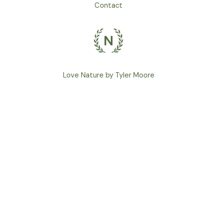
Contact
Love Nature by Tyler Moore