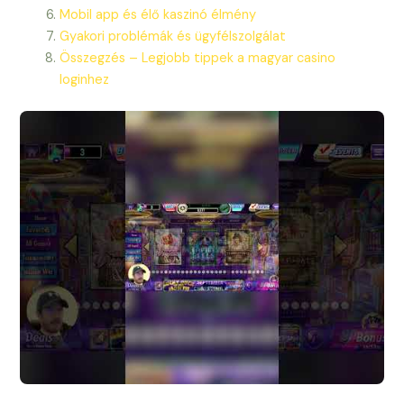
Mobil app és élő kaszinó élmény
Gyakori problémák és ügyfélszolgálat
Összegzés – Legjobb tippek a magyar casino
loginhez