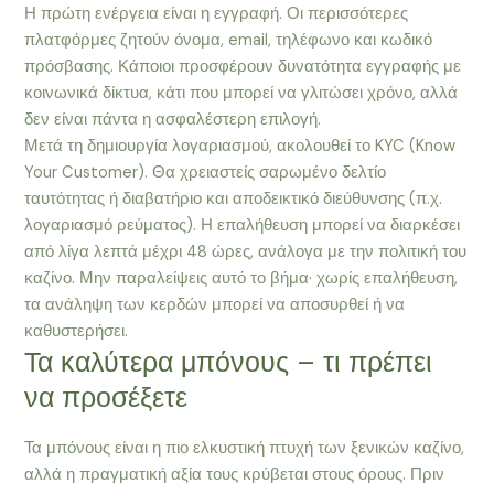
Η πρώτη ενέργεια είναι η εγγραφή. Οι περισσότερες
πλατφόρμες ζητούν όνομα, email, τηλέφωνο και κωδικό
πρόσβασης. Κάποιοι προσφέρουν δυνατότητα εγγραφής με
κοινωνικά δίκτυα, κάτι που μπορεί να γλιτώσει χρόνο, αλλά
δεν είναι πάντα η ασφαλέστερη επιλογή.
Μετά τη δημιουργία λογαριασμού, ακολουθεί το KYC (Know
Your Customer). Θα χρειαστείς σαρωμένο δελτίο
ταυτότητας ή διαβατήριο και αποδεικτικό διεύθυνσης (π.χ.
λογαριασμό ρεύματος). Η επαλήθευση μπορεί να διαρκέσει
από λίγα λεπτά μέχρι 48 ώρες, ανάλογα με την πολιτική του
καζίνο. Μην παραλείψεις αυτό το βήμα· χωρίς επαλήθευση,
τα ανάληψη των κερδών μπορεί να αποσυρθεί ή να
καθυστερήσει.
Τα καλύτερα μπόνους – τι πρέπει
να προσέξετε
Τα μπόνους είναι η πιο ελκυστική πτυχή των ξενικών καζίνο,
αλλά η πραγματική αξία τους κρύβεται στους όρους. Πριν