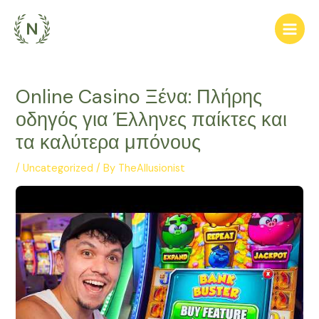
Skip
Post
Main
to
navigation
Menu
content
Online Casino Ξένα: Πλήρης
οδηγός για Έλληνες παίκτες και
τα καλύτερα μπόνους
/
Uncategorized
/ By
TheAllusionist