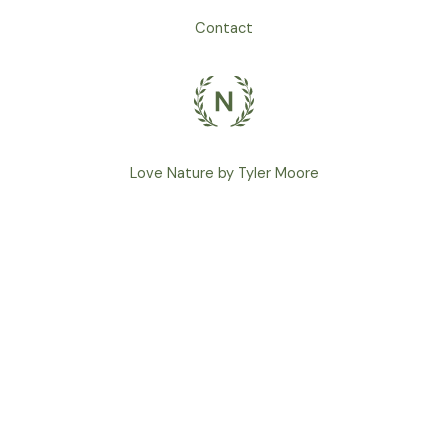
Contact
Love Nature by Tyler Moore