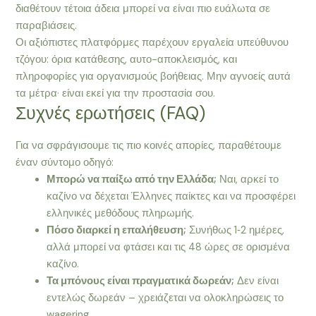
διαθέτουν τέτοια άδεια μπορεί να είναι πιο ευάλωτα σε
παραβιάσεις.
Οι αξιόπιστες πλατφόρμες παρέχουν εργαλεία υπεύθυνου
τζόγου: όρια κατάθεσης, αυτο-αποκλεισμός, και
πληροφορίες για οργανισμούς βοήθειας. Μην αγνοείς αυτά
τα μέτρα· είναι εκεί για την προστασία σου.
Συχνές ερωτήσεις (FAQ)
Για να σφράγισουμε τις πιο κοινές απορίες, παραθέτουμε
έναν σύντομο οδηγό:
Μπορώ να παίξω από την Ελλάδα;
Ναι, αρκεί το
καζίνο να δέχεται Έλληνες παίκτες και να προσφέρει
ελληνικές μεθόδους πληρωμής.
Πόσο διαρκεί η επαλήθευση;
Συνήθως 1‑2 ημέρες,
αλλά μπορεί να φτάσει και τις 48 ώρες σε ορισμένα
καζίνο.
Τα μπόνους είναι πραγματικά δωρεάν;
Δεν είναι
εντελώς δωρεάν – χρειάζεται να ολοκληρώσεις το
wagering.