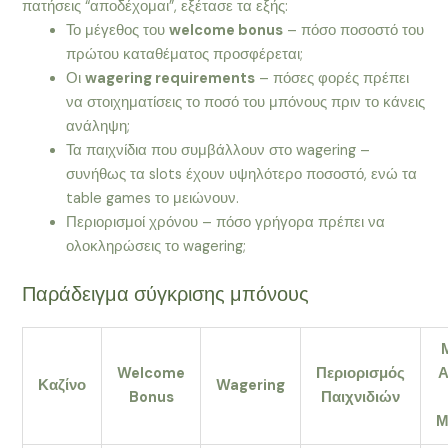
πατήσεις “αποδέχομαι”, εξέτασε τα εξής:
Το μέγεθος του
welcome bonus
– πόσο ποσοστό του
πρώτου καταθέματος προσφέρεται;
Οι
wagering requirements
– πόσες φορές πρέπει
να στοιχηματίσεις το ποσό του μπόνους πριν το κάνεις
ανάληψη;
Τα παιχνίδια που συμβάλλουν στο wagering –
συνήθως τα slots έχουν υψηλότερο ποσοστό, ενώ τα
table games το μειώνουν.
Περιορισμοί χρόνου – πόσο γρήγορα πρέπει να
ολοκληρώσεις το wagering;
Παράδειγμα σύγκρισης μπόνους
Welcome
Περιορισμός
Α
Καζίνο
Wagering
Bonus
Παιχνιδιών
Μ