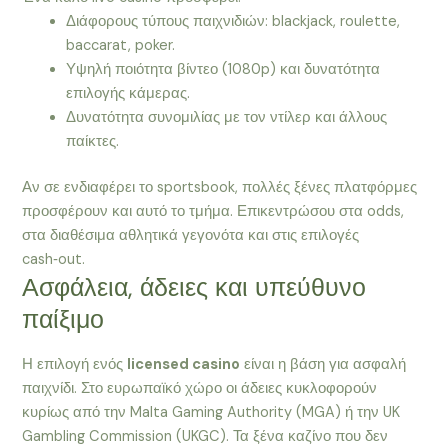
Διάφορους τύπους παιχνιδιών: blackjack, roulette,
baccarat, poker.
Υψηλή ποιότητα βίντεο (1080p) και δυνατότητα
επιλογής κάμερας.
Δυνατότητα συνομιλίας με τον ντίλερ και άλλους
παίκτες.
Αν σε ενδιαφέρει το sportsbook, πολλές ξένες πλατφόρμες
προσφέρουν και αυτό το τμήμα. Επικεντρώσου στα odds,
στα διαθέσιμα αθλητικά γεγονότα και στις επιλογές
cash‑out.
Ασφάλεια, άδειες και υπεύθυνο
παίξιμο
Η επιλογή ενός
licensed casino
είναι η βάση για ασφαλή
παιχνίδι. Στο ευρωπαϊκό χώρο οι άδειες κυκλοφορούν
κυρίως από την Malta Gaming Authority (MGA) ή την UK
Gambling Commission (UKGC). Τα ξένα καζίνο που δεν