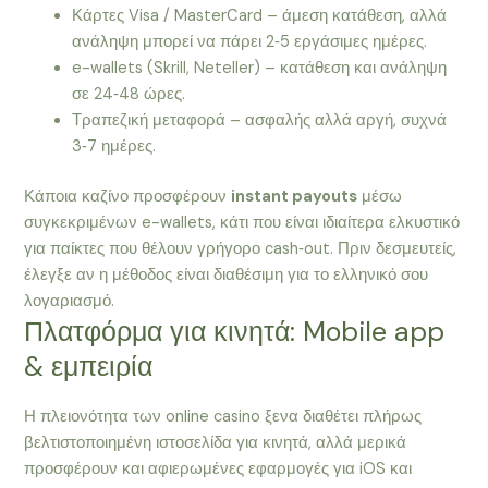
Κάρτες Visa / MasterCard – άμεση κατάθεση, αλλά
ανάληψη μπορεί να πάρει 2‑5 εργάσιμες ημέρες.
e-wallets (Skrill, Neteller) – κατάθεση και ανάληψη
σε 24‑48 ώρες.
Τραπεζική μεταφορά – ασφαλής αλλά αργή, συχνά
3‑7 ημέρες.
Κάποια καζίνο προσφέρουν
instant payouts
μέσω
συγκεκριμένων e-wallets, κάτι που είναι ιδιαίτερα ελκυστικό
για παίκτες που θέλουν γρήγορο cash‑out. Πριν δεσμευτείς,
έλεγξε αν η μέθοδος είναι διαθέσιμη για το ελληνικό σου
λογαριασμό.
Πλατφόρμα για κινητά: Mobile app
& εμπειρία
Η πλειονότητα των online casino ξενα διαθέτει πλήρως
βελτιστοποιημένη ιστοσελίδα για κινητά, αλλά μερικά
προσφέρουν και αφιερωμένες εφαρμογές για iOS και