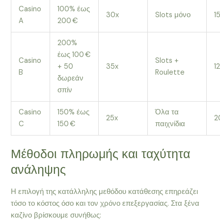
Casino
100% έως
30x
Slots μόνο
1
A
200 €
200%
έως 100 €
Casino
Slots +
+ 50
35x
1
B
Roulette
δωρεάν
σπίν
Casino
150% έως
Όλα τα
25x
2
C
150 €
παιχνίδια
Μέθοδοι πληρωμής και ταχύτητα
ανάληψης
Η επιλογή της κατάλληλης μεθόδου κατάθεσης επηρεάζει
τόσο το κόστος όσο και τον χρόνο επεξεργασίας. Στα ξένα
καζίνο βρίσκουμε συνήθως: