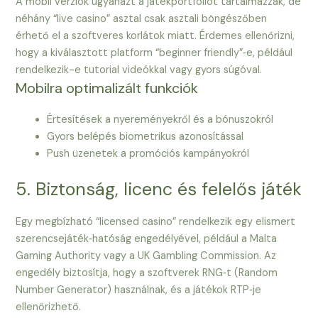
A mobil verziók ugyanazt a játékportfóliót tartalmazzák, de
néhány “live casino” asztal csak asztali böngészőben
érhető el a szoftveres korlátok miatt. Érdemes ellenőrizni,
hogy a kiválasztott platform “beginner friendly”‑e, például
rendelkezik-e tutorial videókkal vagy gyors súgóval.
Mobilra optimalizált funkciók
Értesítések a nyereményekről és a bónuszokról
Gyors belépés biometrikus azonosítással
Push üzenetek a promóciós kampányokról
5. Biztonság, licenc és felelős játék
Egy megbízható “licensed casino” rendelkezik egy elismert
szerencsejáték‑hatóság engedélyével, például a Malta
Gaming Authority vagy a UK Gambling Commission. Az
engedély biztosítja, hogy a szoftverek RNG‑t (Random
Number Generator) használnak, és a játékok RTP‑je
ellenőrizhető.