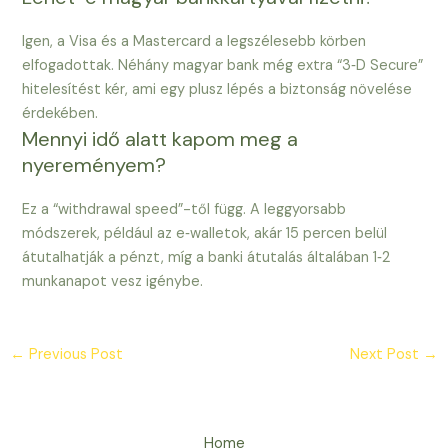
Igen, a Visa és a Mastercard a legszélesebb körben
elfogadottak. Néhány magyar bank még extra “3‑D Secure”
hitelesítést kér, ami egy plusz lépés a biztonság növelése
érdekében.
Mennyi idő alatt kapom meg a
nyereményem?
Ez a “withdrawal speed”-től függ. A leggyorsabb
módszerek, például az e‑walletok, akár 15 percen belül
átutalhatják a pénzt, míg a banki átutalás általában 1‑2
munkanapot vesz igénybe.
←
Previous Post
Next Post
→
Home