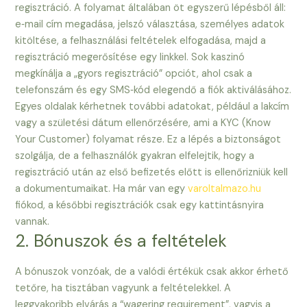
regisztráció. A folyamat általában öt egyszerű lépésből áll:
e‑mail cím megadása, jelszó választása, személyes adatok
kitöltése, a felhasználási feltételek elfogadása, majd a
regisztráció megerősítése egy linkkel. Sok kaszinó
megkínálja a „gyors regisztráció” opciót, ahol csak a
telefonszám és egy SMS‑kód elegendő a fiók aktiválásához.
Egyes oldalak kérhetnek további adatokat, például a lakcím
vagy a születési dátum ellenőrzésére, ami a KYC (Know
Your Customer) folyamat része. Ez a lépés a biztonságot
szolgálja, de a felhasználók gyakran elfelejtik, hogy a
regisztráció után az első befizetés előtt is ellenőrizniük kell
a dokumentumaikat. Ha már van egy
varoltalmazo.hu
fiókod, a későbbi regisztrációk csak egy kattintásnyira
vannak.
2. Bónuszok és a feltételek
A bónuszok vonzóak, de a valódi értékük csak akkor érhető
tetőre, ha tisztában vagyunk a feltételekkel. A
leggyakoribb elvárás a “wagering requirement”, vagyis a