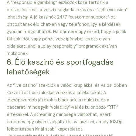
A “responsible gambling” eszközök közé tartozik a
befizetési limit, a veszteségkorlátozás és a “self‑exclusion”
lehetőség. A jó kaszinók 24/7 “customer support”‑ot
biztosítanak élő chat‑en vagy telefonon, így a kérdések
gyorsan megoldhatók. Ha bármikor úgy érzed, hogy a játék
túl sok időt vagy pénzt vesz igénybe, keress olyan
oldalakat, ahol a „play responsibly” programok aktívan
működnek.
6. Élő kaszinó és sportfogadás
lehetőségek
Az “live casino” szekciók a valódi krupiákkal és valós időben
közvetített asztalokkal vonzzák a játékosokat. A
legnépszerűbb játékok a blackjack, a roulette és a
baccarat, mindegyik “volatility”‑val és különböző “RTP”
értékekkel. A streaming minősége változhat, ezért
érdemes egy olyan szolgáltatót választani, amely 1080p
felbontásban kínál stabil kapcsolatot.