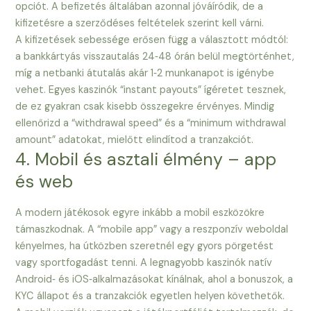
opciót. A befizetés általában azonnal jóváíródik, de a
kifizetésre a szerződéses feltételek szerint kell várni.
A kifizetések sebessége erősen függ a választott módtól:
a bankkártyás visszautalás 24‑48 órán belül megtörténhet,
míg a netbanki átutalás akár 1‑2 munkanapot is igénybe
vehet. Egyes kaszinók “instant payouts” ígéretet tesznek,
de ez gyakran csak kisebb összegekre érvényes. Mindig
ellenőrizd a “withdrawal speed” és a “minimum withdrawal
amount” adatokat, mielőtt elindítod a tranzakciót.
4. Mobil és asztali élmény – app
és web
A modern játékosok egyre inkább a mobil eszközökre
támaszkodnak. A “mobile app” vagy a reszponzív weboldal
kényelmes, ha útközben szeretnél egy gyors pörgetést
vagy sportfogadást tenni. A legnagyobb kaszinók natív
Android‑ és iOS‑alkalmazásokat kínálnak, ahol a bonuszok, a
KYC állapot és a tranzakciók egyetlen helyen követhetők.