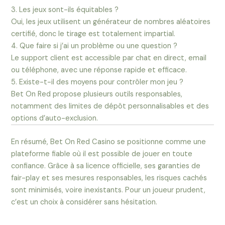
3. Les jeux sont-ils équitables ?
Oui, les jeux utilisent un générateur de nombres aléatoires
certifié, donc le tirage est totalement impartial.
4. Que faire si j’ai un problème ou une question ?
Le support client est accessible par chat en direct, email
ou téléphone, avec une réponse rapide et efficace.
5. Existe-t-il des moyens pour contrôler mon jeu ?
Bet On Red propose plusieurs outils responsables,
notamment des limites de dépôt personnalisables et des
options d’auto-exclusion.
En résumé, Bet On Red Casino se positionne comme une
plateforme fiable où il est possible de jouer en toute
confiance. Grâce à sa licence officielle, ses garanties de
fair-play et ses mesures responsables, les risques cachés
sont minimisés, voire inexistants. Pour un joueur prudent,
c’est un choix à considérer sans hésitation.