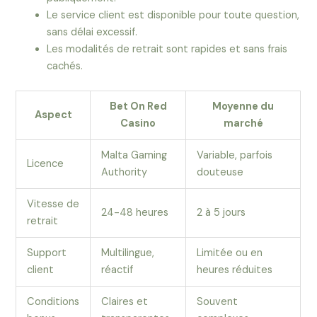
Le service client est disponible pour toute question,
sans délai excessif.
Les modalités de retrait sont rapides et sans frais
cachés.
Bet On Red
Moyenne du
Aspect
Casino
marché
Malta Gaming
Variable, parfois
Licence
Authority
douteuse
Vitesse de
24-48 heures
2 à 5 jours
retrait
Support
Multilingue,
Limitée ou en
client
réactif
heures réduites
Conditions
Claires et
Souvent