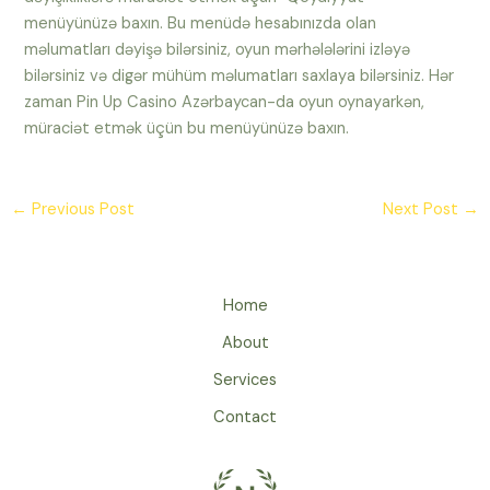
menüyünüzə baxın. Bu menüdə hesabınızda olan
məlumatları dəyişə bilərsiniz, oyun mərhələlərini izləyə
bilərsiniz və digər mühüm məlumatları saxlaya bilərsiniz. Hər
zaman Pin Up Casino Azərbaycan-da oyun oynayarkən,
müraciət etmək üçün bu menüyünüzə baxın.
←
Previous Post
Next Post
→
Home
About
Services
Contact