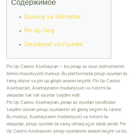
Содержимое
Quruluş və Xidmətlər
Pin Up Giriş
Qeydiyyat və Oyunlar
Pin Up Casino Azərbaycan – bu pinap az oyun xidmətlərinin
birinci məsuliyyətli mərkəzi. Bu platformada pinup oyunları ilə
tanış olunur və pin up girişin asasını keçirilir. Pin Up Casino
Azərbaycan, Azərbaycanın mədəniyyəti və turizmi ilə
əlaqədar tək tək oyunlar təqdim edir.
Pin Up Casino Azərbaycan, pinap az oyunları tərəfindən
təqdim olunan pinup oyunlarının en geniş seçimi ilə tanınır.
Bu mərkəz, Azərbaycanın mədəniyyəti və turizmi ilə
əlaqədar, pinup oyunları ilə tanış olmaq üçün ideal yerdir. Pin
Up Casino Azərbaycan, pinup oyunlarının asasını keçirir və bu