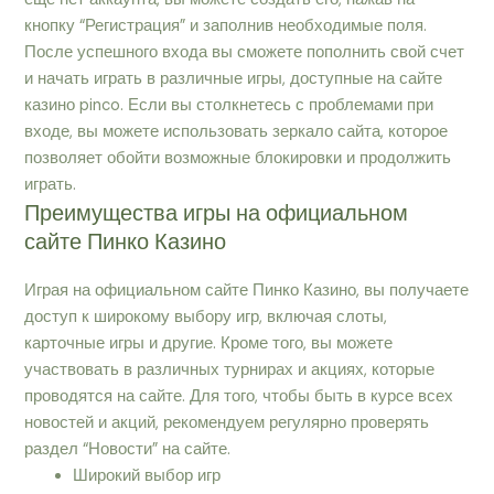
кнопку “Регистрация” и заполнив необходимые поля.
После успешного входа вы сможете пополнить свой счет
и начать играть в различные игры, доступные на сайте
казино pinco. Если вы столкнетесь с проблемами при
входе, вы можете использовать зеркало сайта, которое
позволяет обойти возможные блокировки и продолжить
играть.
Преимущества игры на официальном
сайте Пинко Казино
Играя на официальном сайте Пинко Казино, вы получаете
доступ к широкому выбору игр, включая слоты,
карточные игры и другие. Кроме того, вы можете
участвовать в различных турнирах и акциях, которые
проводятся на сайте. Для того, чтобы быть в курсе всех
новостей и акций, рекомендуем регулярно проверять
раздел “Новости” на сайте.
Широкий выбор игр