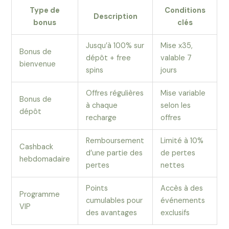
Type de
Conditions
Description
bonus
clés
Jusqu’à 100% sur
Mise x35,
Bonus de
dépôt + free
valable 7
bienvenue
spins
jours
Offres régulières
Mise variable
Bonus de
à chaque
selon les
dépôt
recharge
offres
Remboursement
Limité à 10%
Cashback
d’une partie des
de pertes
hebdomadaire
pertes
nettes
Points
Accès à des
Programme
cumulables pour
événements
VIP
des avantages
exclusifs