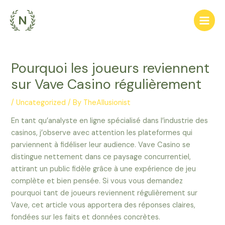
Skip
Post
Main
to
navigation
Menu
content
Pourquoi les joueurs reviennent
sur Vave Casino régulièrement
/
Uncategorized
/ By
TheAllusionist
En tant qu’analyste en ligne spécialisé dans l’industrie des
casinos, j’observe avec attention les plateformes qui
parviennent à fidéliser leur audience. Vave Casino se
distingue nettement dans ce paysage concurrentiel,
attirant un public fidèle grâce à une expérience de jeu
complète et bien pensée. Si vous vous demandez
pourquoi tant de joueurs reviennent régulièrement sur
Vave, cet article vous apportera des réponses claires,
fondées sur les faits et données concrètes.