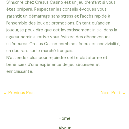
S’inscrire chez Cresus Casino est un jeu d’enfant si vous
êtes préparé. Respecter les conseils évoqués vous
garantit un démarrage sans stress et l’accès rapide à
l’ensemble des jeux et promotions. En tant qu’ancien
joueur, je peux dire que cet investissement initial dans la
rigueur administrative vous évitera des déconvenues
ultérieures. Cresus Casino combine sérieux et convivialité,
un duo rare sur le marché français.
N’attendez plus pour rejoindre cette plateforme et
bénéficiez d’une expérience de jeu sécurisée et
enrichissante.
←
Previous Post
Next Post
→
Home
About