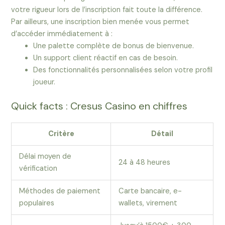
votre rigueur lors de l’inscription fait toute la différence.
Par ailleurs, une inscription bien menée vous permet
d’accéder immédiatement à :
Une palette complète de bonus de bienvenue.
Un support client réactif en cas de besoin.
Des fonctionnalités personnalisées selon votre profil
joueur.
Quick facts : Cresus Casino en chiffres
Critère
Détail
Délai moyen de
24 à 48 heures
vérification
Méthodes de paiement
Carte bancaire, e-
populaires
wallets, virement