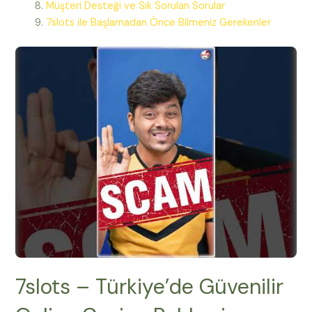
Müşteri Desteği ve Sık Sorulan Sorular
7slots ile Başlamadan Önce Bilmeniz Gerekenler
7slots – Türkiye’de Güvenilir