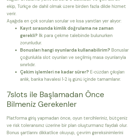
ekip, Türkçe de dahil olmak üzere birden fazla dilde hizmet
verir.
Aşağıda en çok sorulan sorular ve kısa yanıtları yer alıyor:
Kayıt sırasında kimlik doğrulama ne zaman
gerekli?
İlk para çekme talebinde bulunurken
zorunludur.
Bonusları hangi oyunlarda kullanabilirim?
Bonuslar
çoğunlukla slot oyunları ve seçilmiş masa oyunlarıyla
sınırlıdır.
Çekim işlemleri ne kadar sürer?
E‑cüzdan çıkışları
anlık, banka havalesi 1‑2 iş günü içinde tamamlanır.
7slots ile Başlamadan Önce
Bilmeniz Gerekenler
Platforma giriş yapmadan önce, oyun tercihleriniz, bütçeniz
ve risk toleransınız üzerine bir plan oluşturmanız faydalı olur.
Bonus şartlarını dikkatlice okuyup, çevrim gereksinimlerini