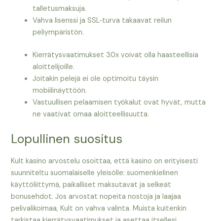
talletusmaksuja.
Vahva lisenssi ja SSL‑turva takaavat reilun
peliympäristön.
Kierrätysvaatimukset 30x voivat olla haasteellisia
aloittelijoille.
Joitakin pelejä ei ole optimoitu täysin
mobiilinäyttöön.
Vastuullisen pelaamisen työkalut ovat hyvät, mutta
ne vaativat omaa aloitteellisuutta.
Lopullinen suositus
Kult kasino arvostelu osoittaa, että kasino on erityisesti
suunniteltu suomalaiselle yleisölle: suomenkielinen
käyttöliittymä, paikalliset maksutavat ja selkeät
bonusehdot. Jos arvostat nopeita nostoja ja laajaa
pelivalikoimaa, Kult on vahva valinta. Muista kuitenkin
tarkistaa kierrätysvaatimukset ja asettaa itsellesi