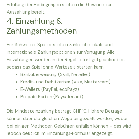
Erfüllung der Bedingungen stehen die Gewinne zur
Auszahlung bereit.
4. Einzahlung &
Zahlungsmethoden
Für Schweizer Spieler stehen zahlreiche lokale und
internationale Zahlungsoptionen zur Verfügung. Alle
Einzahlungen werden in der Regel sofort gutgeschrieben,
sodass das Spiel ohne Wartezeit starten kann.
Banküberweisung (Skrill, Neteller)
Kredit‑ und Debitkarten (Visa, Mastercard)
E‑Wallets (PayPal, ecoPayz)
Prepaid‑Karten (Paysafecard)
Die Mindesteinzahlung beträgt CHF 10. Höhere Beträge
können über die gleichen Wege eingezahlt werden, wobei
bei einigen Methoden Gebühren anfallen können – das wird
jedoch deutlich im Einzahlungs‑Formular angezeigt.