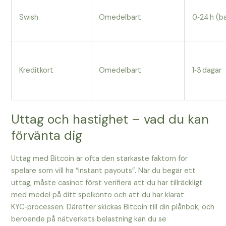
Swish
Omedelbart
0‑24 h (b
Kreditkort
Omedelbart
1‑3 dagar
Uttag och hastighet – vad du kan
förvänta dig
Uttag med Bitcoin är ofta den starkaste faktorn för
spelare som vill ha “instant payouts”. När du begär ett
uttag, måste casinot först verifiera att du har tillräckligt
med medel på ditt spelkonto och att du har klarat
KYC‑processen. Därefter skickas Bitcoin till din plånbok, och
beroende på nätverkets belastning kan du se