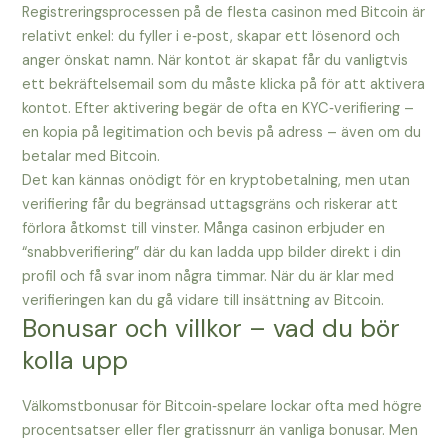
Registreringsprocessen på de flesta casinon med Bitcoin är
relativt enkel: du fyller i e‑post, skapar ett lösenord och
anger önskat namn. När kontot är skapat får du vanligtvis
ett bekräftelsemail som du måste klicka på för att aktivera
kontot. Efter aktivering begär de ofta en KYC‑verifiering –
en kopia på legitimation och bevis på adress – även om du
betalar med Bitcoin.
Det kan kännas onödigt för en kryptobetalning, men utan
verifiering får du begränsad uttagsgräns och riskerar att
förlora åtkomst till vinster. Många casinon erbjuder en
“snabbverifiering” där du kan ladda upp bilder direkt i din
profil och få svar inom några timmar. När du är klar med
verifieringen kan du gå vidare till insättning av Bitcoin.
Bonusar och villkor – vad du bör
kolla upp
Välkomstbonusar för Bitcoin‑spelare lockar ofta med högre
procentsatser eller fler gratissnurr än vanliga bonusar. Men