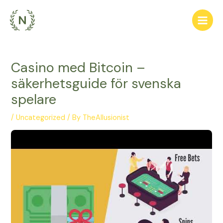
Skip
Post
Main
to
navigation
Menu
content
Casino med Bitcoin –
säkerhetsguide för svenska
spelare
/
Uncategorized
/ By
TheAllusionist