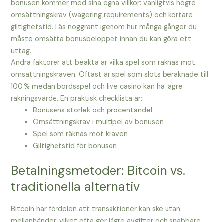
bonusen kommer med sina egna villkor: vanligtvis högre
omsättningskrav (wagering requirements) och kortare
giltighetstid. Läs noggrant igenom hur många gånger du
måste omsätta bonusbeloppet innan du kan göra ett
uttag.
Andra faktorer att beakta är vilka spel som räknas mot
omsättningskraven. Oftast är spel som slots beräknade till
100 % medan bordsspel och live casino kan ha lägre
räkningsvärde. En praktisk checklista är:
Bonusens storlek och procentandel
Omsättningskrav i multipel av bonusen
Spel som räknas mot kraven
Giltighetstid för bonusen
Betalningsmetoder: Bitcoin vs.
traditionella alternativ
Bitcoin har fördelen att transaktioner kan ske utan
mellanhänder, vilket ofta ger lägre avgifter och snabbare