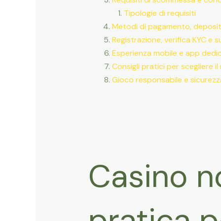
Tipologie di requisiti
Metodi di pagamento, deposito
Registrazione, verifica KYC e s
Esperienza mobile e app dedi
Consigli pratici per scegliere 
Gioco responsabile e sicurezz
Casino n
pratica p