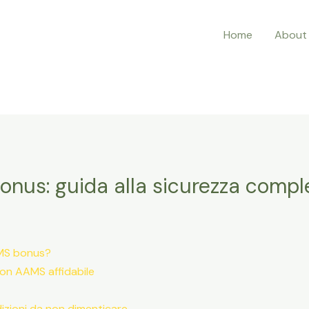
Home
About
nus: guida alla sicurezza compl
MS bonus?
on AAMS affidabile
izioni da non dimenticare