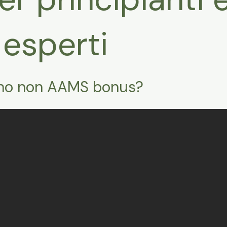
 esperti
ino non AAMS bonus?