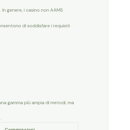
. In genere, i casino non AAMS
onsentono di soddisfare i requisiti
o
ovi una gamma più ampia di metodi, ma
.
Commissioni