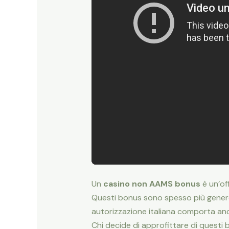
Un
casino non AAMS bonus
è un’of
Questi bonus sono spesso più generosi
autorizzazione italiana comporta anch
Chi decide di approfittare di questi 