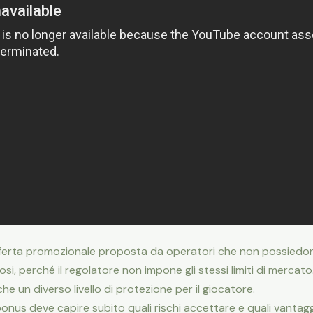
ferta promozionale proposta da operatori che non possiedo
, perché il regolatore non impone gli stessi limiti di mercato
e un diverso livello di protezione per il giocatore.
bonus deve capire subito quali rischi accettare e quali vantaggi