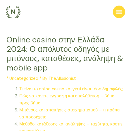
Skip
Post
Main
to
navigation
Menu
content
Online casino στην Ελλάδα
2024: Ο απόλυτος οδηγός με
μπόνους, καταθέσεις, ανάληψη &
mobile app
/
Uncategorized
/ By
TheAllusionist
Τι είναι το online casino και γιατί είναι τόσο δημοφιλές;
Πώς να κάνετε εγγραφή και επαλήθευση – βήμα
προς βήμα
Μπόνους και απαιτήσεις στοιχηματισμού – τι πρέπει
να προσέχετε
Μεθόδοι κατάθεσης και ανάληψης – ταχύτητα, κόστη