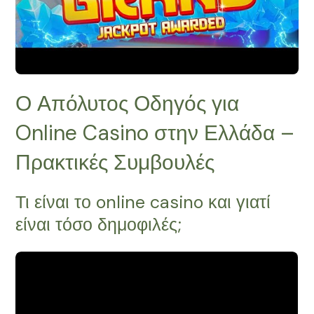
Ο Απόλυτος Οδηγός για
Online Casino στην Ελλάδα –
Πρακτικές Συμβουλές
Τι είναι το online casino και γιατί
είναι τόσο δημοφιλές;