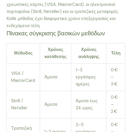
χρεωστικές κάρτες (VISA, MasterCard), οι ηλεκτρονικοί
πορτοφόλια (Skrill, Neteller) και οι τραπεζικές μεταφορές.
Κάθε μέθοδος έχει διαφορετικό χρόνο επεξεργασίας και
ενδεχόμενα τέλη.
Πίνακας σύγκρισης βασικών μεθόδων
Χρόνος
Χρόνος
Μέθοδος
Τέλη
κατάθεσης
ανάληψης
1–3
0 €
VISA /
Άμεσα
εργάσιμες
–
MasterCard
ημέρες
3 €
0 €
Skrill /
Άμεσα έως
Άμεσα
–
Neteller
24 ώρες
2 €
2–5
0 €
Τραπεζική
1–2 ημέρες
εργάσιμες
–