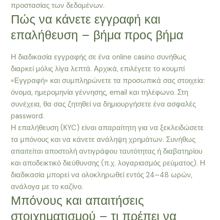
προστασίας των δεδομένων.
Πώς να κάνετε εγγραφή και
επαλήθευση – βήμα προς βήμα
Η διαδικασία εγγραφής σε ένα online casino συνήθως
διαρκεί μόλις λίγα λεπτά. Αρχικά, επιλέγετε το κουμπί
«Εγγραφή» και συμπληρώνετε τα προσωπικά σας στοιχεία:
όνομα, ημερομηνία γέννησης, email και τηλέφωνο. Στη
συνέχεια, θα σας ζητηθεί να δημιουργήσετε ένα ασφαλές
password.
Η επαλήθευση (KYC) είναι απαραίτητη για να ξεκλειδώσετε
τα μπόνους και να κάνετε ανάληψη χρημάτων. Συνήθως
απαιτείται αποστολή αντιγράφου ταυτότητας ή διαβατηρίου
και αποδεικτικό διεύθυνσης (π.χ. λογαριασμός ρεύματος). Η
διαδικασία μπορεί να ολοκληρωθεί εντός 24–48 ωρών,
ανάλογα με το καζίνο.
Μπόνους και απαιτήσεις
στοιχηματισμού – τι πρέπει να