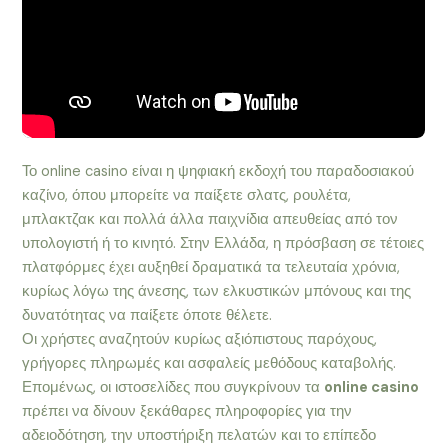
Το online casino είναι η ψηφιακή εκδοχή του παραδοσιακού
καζίνο, όπου μπορείτε να παίξετε σλατς, ρουλέτα,
μπλακτζακ και πολλά άλλα παιχνίδια απευθείας από τον
υπολογιστή ή το κινητό. Στην Ελλάδα, η πρόσβαση σε τέτοιες
πλατφόρμες έχει αυξηθεί δραματικά τα τελευταία χρόνια,
κυρίως λόγω της άνεσης, των ελκυστικών μπόνους και της
δυνατότητας να παίξετε όποτε θέλετε.
Οι χρήστες αναζητούν κυρίως αξιόπιστους παρόχους,
γρήγορες πληρωμές και ασφαλείς μεθόδους καταβολής.
Επομένως, οι ιστοσελίδες που συγκρίνουν τα
online casino
πρέπει να δίνουν ξεκάθαρες πληροφορίες για την
αδειοδότηση, την υποστήριξη πελατών και το επίπεδο