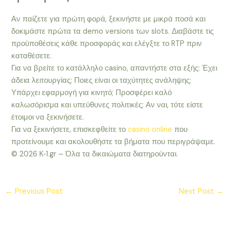
Αν παίζετε για πρώτη φορά, ξεκινήστε με μικρά ποσά και
δοκιμάστε πρώτα τα demo versions των slots. Διαβάστε τις
προϋποθέσεις κάθε προσφοράς και ελέγξτε το RTP πριν
καταθέσετε.
Για να βρείτε το κατάλληλο casino, απαντήστε στα εξής: Έχει
άδεια λειτουργίας; Ποιες είναι οι ταχύτητες ανάληψης;
Υπάρχει εφαρμογή για κινητό; Προσφέρει καλό
καλωσόρισμα και υπεύθυνες πολιτικές; Αν ναι, τότε είστε
έτοιμοι να ξεκινήσετε.
Για να ξεκινήσετε, επισκεφθείτε το
casino online
που
προτείνουμε και ακολουθήστε τα βήματα που περιγράψαμε.
© 2026 K‑1.gr – Όλα τα δικαιώματα διατηρούνται.
←
Previous Post
Next Post
→