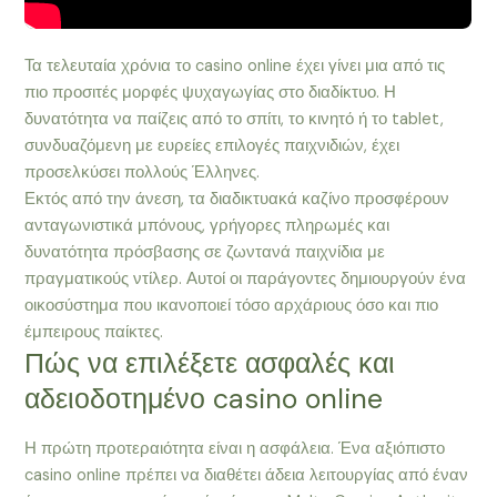
Τα τελευταία χρόνια το casino online έχει γίνει μια από τις
πιο προσιτές μορφές ψυχαγωγίας στο διαδίκτυο. Η
δυνατότητα να παίζεις από το σπίτι, το κινητό ή το tablet,
συνδυαζόμενη με ευρείες επιλογές παιχνιδιών, έχει
προσελκύσει πολλούς Έλληνες.
Εκτός από την άνεση, τα διαδικτυακά καζίνο προσφέρουν
ανταγωνιστικά μπόνους, γρήγορες πληρωμές και
δυνατότητα πρόσβασης σε ζωντανά παιχνίδια με
πραγματικούς ντίλερ. Αυτοί οι παράγοντες δημιουργούν ένα
οικοσύστημα που ικανοποιεί τόσο αρχάριους όσο και πιο
έμπειρους παίκτες.
Πώς να επιλέξετε ασφαλές και
αδειοδοτημένο casino online
Η πρώτη προτεραιότητα είναι η ασφάλεια. Ένα αξιόπιστο
casino online πρέπει να διαθέτει άδεια λειτουργίας από έναν