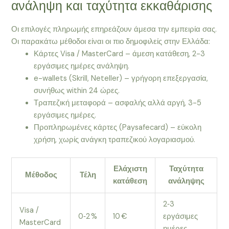
ανάληψη και ταχύτητα εκκαθάρισης
Οι επιλογές πληρωμής επηρεάζουν άμεσα την εμπειρία σας.
Οι παρακάτω μέθοδοι είναι οι πιο δημοφιλείς στην Ελλάδα:
Κάρτες Visa / MasterCard – άμεση κατάθεση, 2-3
εργάσιμες ημέρες ανάληψη.
e-wallets (Skrill, Neteller) – γρήγορη επεξεργασία,
συνήθως within 24 ώρες.
Τραπεζική μεταφορά – ασφαλής αλλά αργή, 3-5
εργάσιμες ημέρες.
Προπληρωμένες κάρτες (Paysafecard) – εύκολη
χρήση, χωρίς ανάγκη τραπεζικού λογαριασμού.
Ελάχιστη
Ταχύτητα
Μέθοδος
Τέλη
κατάθεση
ανάληψης
2‑3
Visa /
0‑2 %
10 €
εργάσιμες
MasterCard
ημέρες