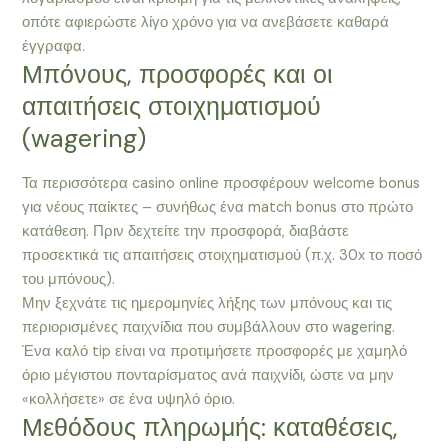
οπότε αφιερώστε λίγο χρόνο για να ανεβάσετε καθαρά
έγγραφα.
Μπόνους, προσφορές και οι
απαιτήσεις στοιχηματισμού
(wagering)
Τα περισσότερα casino online προσφέρουν welcome bonus
για νέους παίκτες – συνήθως ένα match bonus στο πρώτο
κατάθεση. Πριν δεχτείτε την προσφορά, διαβάστε
προσεκτικά τις απαιτήσεις στοιχηματισμού (π.χ. 30x το ποσό
του μπόνους).
Μην ξεχνάτε τις ημερομηνίες λήξης των μπόνους και τις
περιορισμένες παιχνίδια που συμβάλλουν στο wagering.
Ένα καλό tip είναι να προτιμήσετε προσφορές με χαμηλό
όριο μέγιστου πονταρίσματος ανά παιχνίδι, ώστε να μην
«κολλήσετε» σε ένα υψηλό όριο.
Μεθόδους πληρωμής: καταθέσεις,