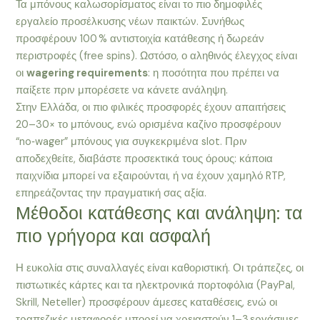
Τα μπόνους καλωσορίσματος είναι το πιο δημοφιλές
εργαλείο προσέλκυσης νέων παικτών. Συνήθως
προσφέρουν 100 % αντιστοιχία κατάθεσης ή δωρεάν
περιστροφές (free spins). Ωστόσο, ο αληθινός έλεγχος είναι
οι
wagering requirements
: η ποσότητα που πρέπει να
παίξετε πριν μπορέσετε να κάνετε ανάληψη.
Στην Ελλάδα, οι πιο φιλικές προσφορές έχουν απαιτήσεις
20–30× το μπόνους, ενώ ορισμένα καζίνο προσφέρουν
“no‑wager” μπόνους για συγκεκριμένα slot. Πριν
αποδεχθείτε, διαβάστε προσεκτικά τους όρους: κάποια
παιχνίδια μπορεί να εξαιρούνται, ή να έχουν χαμηλό RTP,
επηρεάζοντας την πραγματική σας αξία.
Μέθοδοι κατάθεσης και ανάληψη: τα
πιο γρήγορα και ασφαλή
Η ευκολία στις συναλλαγές είναι καθοριστική. Οι τράπεζες, οι
πιστωτικές κάρτες και τα ηλεκτρονικά πορτοφόλια (PayPal,
Skrill, Neteller) προσφέρουν άμεσες καταθέσεις, ενώ οι
τραπεζικές μεταφορές μπορεί να χρειαστούν 1–3 εργάσιμες