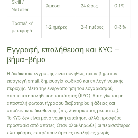
Skrill /
Άμεσα
24 ώρες
0‑1 %
Neteller
Τραπεζική
1‑2 ημέρες
2‑4 ημέρες
0‑3 %
μεταφορά
Εγγραφή, επαλήθευση και KYC –
βήμα-βήμα
Η διαδικασία εγγραφής είναι συνήθως τριών βημάτων:
εισαγωγή email, δημιουργία κωδικού και επιλογή νομικής
περιοχής. Μετά την ενεργοποίηση του λογαριασμού,
απαιτείται επαλήθευση ταυτότητας (KYC). Αυτό γίνεται με
αποστολή φωτοαντίγραφου διαβατηρίου ή άδειας και
αποδεικτικού διεύθυνσης (π.χ. λογαριασμός ρεύματος).
Το KYC δεν είναι μόνο νομική απαίτηση, αλλά προσφέρει
προστασία από απάτες. Όταν ολοκληρωθεί, οι περισσότερες
πλατφόρμες επιτρέπουν άμεσες αναλήψεις χωρίς