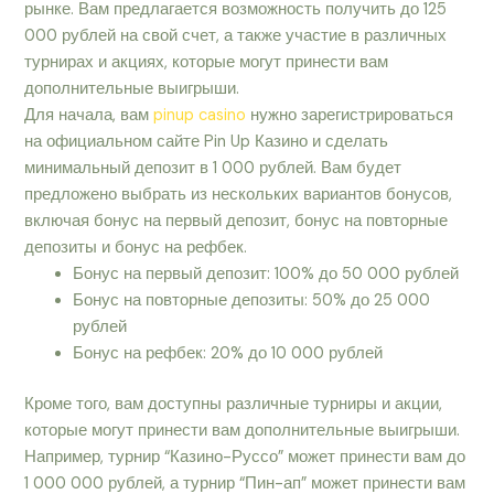
рынке. Вам предлагается возможность получить до 125
000 рублей на свой счет, а также участие в различных
турнирах и акциях, которые могут принести вам
дополнительные выигрыши.
Для начала, вам
pinup casino
нужно зарегистрироваться
на официальном сайте Pin Up Казино и сделать
минимальный депозит в 1 000 рублей. Вам будет
предложено выбрать из нескольких вариантов бонусов,
включая бонус на первый депозит, бонус на повторные
депозиты и бонус на рефбек.
Бонус на первый депозит: 100% до 50 000 рублей
Бонус на повторные депозиты: 50% до 25 000
рублей
Бонус на рефбек: 20% до 10 000 рублей
Кроме того, вам доступны различные турниры и акции,
которые могут принести вам дополнительные выигрыши.
Например, турнир “Казино-Руссо” может принести вам до
1 000 000 рублей, а турнир “Пин-ап” может принести вам