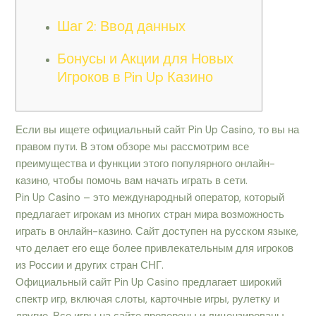
Шаг 2: Ввод данных
Бонусы и Акции для Новых
Игроков в Pin Up Казино
Если вы ищете официальный сайт Pin Up Casino, то вы на
правом пути. В этом обзоре мы рассмотрим все
преимущества и функции этого популярного онлайн-
казино, чтобы помочь вам начать играть в сети.
Pin Up Casino – это международный оператор, который
предлагает игрокам из многих стран мира возможность
играть в онлайн-казино. Сайт доступен на русском языке,
что делает его еще более привлекательным для игроков
из России и других стран СНГ.
Официальный сайт Pin Up Casino предлагает широкий
спектр игр, включая слоты, карточные игры, рулетку и