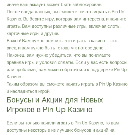
иначе ваш аккаунт может быть заблокирован.
После ввода данных, вы сможете начать играть в Pin Up
Казино. Выберите игру, которая вам интересна, и начните
играть. Вам доступны различные игры, включая слоты,
карточные игры и другие.
Важно! Вам нужно помнить, что играть в казино – это
риск, и вам нужно быть готовым к потере денег.
Наконец, вам нужно убедиться, что вы понимаете
правила игры и условия оплаты. Если у вас есть вопросы
или проблемы, вам можно обратиться к поддержке Pin Up
Казино.
Таким образом, вы сможете начать играть в Pin Up Казино
и насладиться игрой.
Бонусы и Акции для Новых
Игроков в Pin Up Казино
Если вы только начали играть в Pin Up Казино, то вам
доступны некоторые из лучших бонусов и акций на