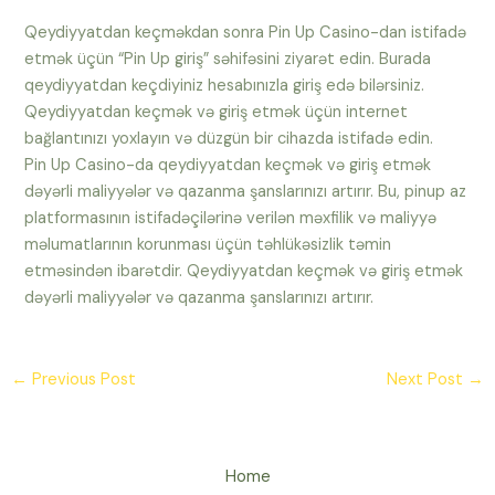
Qeydiyyatdan keçməkdan sonra Pin Up Casino-dan istifadə
etmək üçün “Pin Up giriş” səhifəsini ziyarət edin. Burada
qeydiyyatdan keçdiyiniz hesabınızla giriş edə bilərsiniz.
Qeydiyyatdan keçmək və giriş etmək üçün internet
bağlantınızı yoxlayın və düzgün bir cihazda istifadə edin.
Pin Up Casino-da qeydiyyatdan keçmək və giriş etmək
dəyərli maliyyələr və qazanma şanslarınızı artırır. Bu, pinup az
platformasının istifadəçilərinə verilən məxfilik və maliyyə
məlumatlarının korunması üçün təhlükəsizlik təmin
etməsindən ibarətdir. Qeydiyyatdan keçmək və giriş etmək
dəyərli maliyyələr və qazanma şanslarınızı artırır.
←
Previous Post
Next Post
→
Home