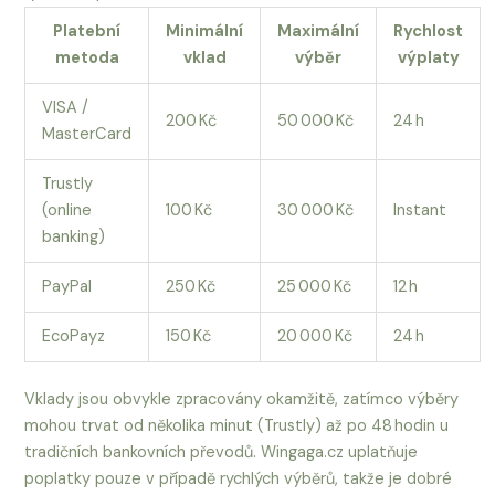
Platební
Minimální
Maximální
Rychlost
metoda
vklad
výběr
výplaty
VISA /
200 Kč
50 000 Kč
24 h
MasterCard
Trustly
(online
100 Kč
30 000 Kč
Instant
banking)
PayPal
250 Kč
25 000 Kč
12 h
EcoPayz
150 Kč
20 000 Kč
24 h
Vklady jsou obvykle zpracovány okamžitě, zatímco výběry
mohou trvat od několika minut (Trustly) až po 48 hodin u
tradičních bankovních převodů. Wingaga.cz uplatňuje
poplatky pouze v případě rychlých výběrů, takže je dobré