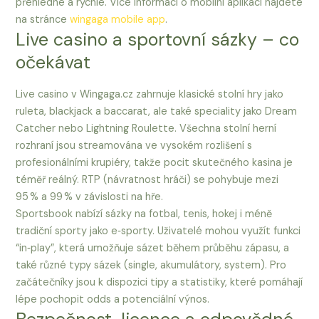
přehledné a rychlé. Více informací o mobilní aplikaci najdete
na stránce
wingaga mobile app
.
Live casino a sportovní sázky – co
očekávat
Live casino v Wingaga.cz zahrnuje klasické stolní hry jako
ruleta, blackjack a baccarat, ale také speciality jako Dream
Catcher nebo Lightning Roulette. Všechna stolní herní
rozhraní jsou streamována ve vysokém rozlišení s
profesionálními krupiéry, takže pocit skutečného kasina je
téměř reálný. RTP (návratnost hráči) se pohybuje mezi
95 % a 99 % v závislosti na hře.
Sportsbook nabízí sázky na fotbal, tenis, hokej i méně
tradiční sporty jako e‑sporty. Uživatelé mohou využít funkci
“in‑play”, která umožňuje sázet během průběhu zápasu, a
také různé typy sázek (single, akumulátory, system). Pro
začátečníky jsou k dispozici tipy a statistiky, které pomáhají
lépe pochopit odds a potenciální výnos.