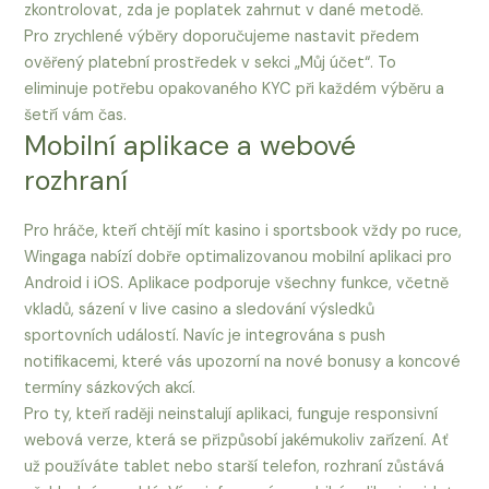
zkontrolovat, zda je poplatek zahrnut v dané metodě.
Pro zrychlené výběry doporučujeme nastavit předem
ověřený platební prostředek v sekci „Můj účet“. To
eliminuje potřebu opakovaného KYC při každém výběru a
šetří vám čas.
Mobilní aplikace a webové
rozhraní
Pro hráče, kteří chtějí mít kasino i sportsbook vždy po ruce,
Wingaga nabízí dobře optimalizovanou mobilní aplikaci pro
Android i iOS. Aplikace podporuje všechny funkce, včetně
vkladů, sázení v live casino a sledování výsledků
sportovních událostí. Navíc je integrována s push
notifikacemi, které vás upozorní na nové bonusy a koncové
termíny sázkových akcí.
Pro ty, kteří raději neinstalují aplikaci, funguje responsivní
webová verze, která se přizpůsobí jakémukoliv zařízení. Ať
už používáte tablet nebo starší telefon, rozhraní zůstává