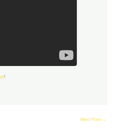
e/
!
Next Post
→