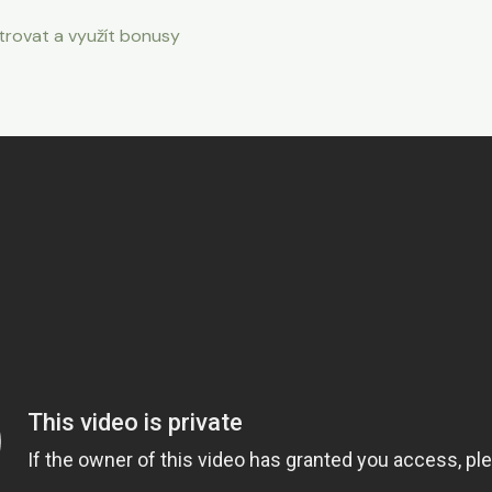
strovat a využít bonusy